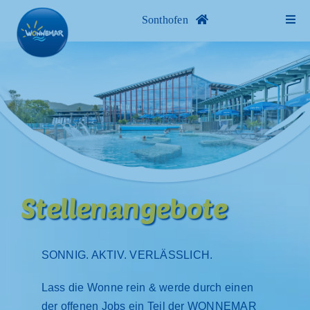
Skip
Sonthofen
Toggl
to
Navig
content
Bäderübersicht
WONNEMAR Sonthofen
Spaß- und Sportbad
Thermalbereich
Stellenangebote
Saunawelt
SONNIG. AKTIV. VERLÄSSLICH.
SPA
Lass die Wonne rein & werde durch einen
der offenen Jobs ein Teil der WONNEMAR