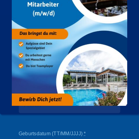
Nachname
*
Adresse
PLZ/Ort
Geburtsdatum (TT/MM/JJJJ)
*