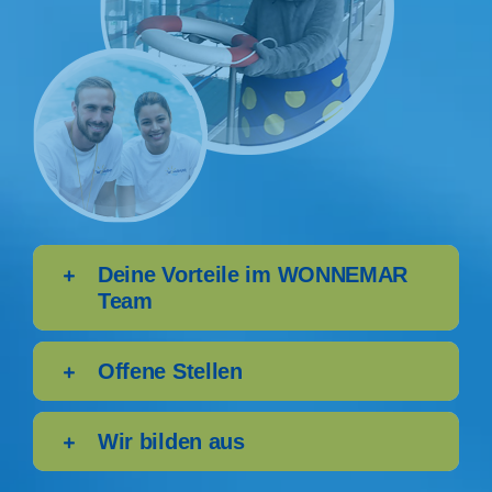
Ebene 2 Platzhalter
Ebene 3 Platzhalter
Deine Vorteile im WONNEMAR
Team
Offene Stellen
Wir bilden aus