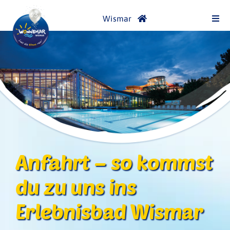
Skip
Wismar
to
Togg
Navi
content
Bäderübersicht
WONNEMAR
Spaß- und Sportbad
Thermalbereich
Anfahrt – so kommst
du zu uns ins
Saunawelt
Erlebnisbad Wismar
SPA