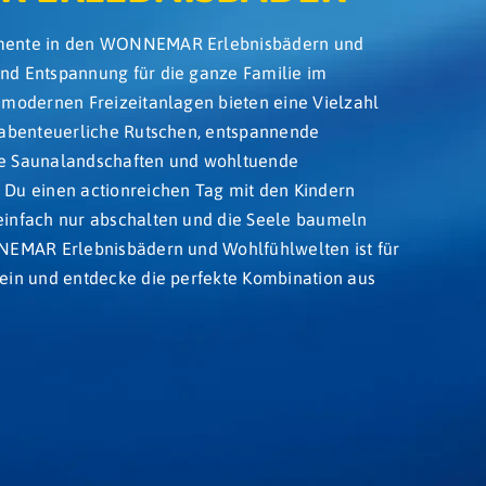
omente in den WONNEMAR Erlebnisbädern und
nd Entspannung für die ganze Familie im
 modernen Freizeitanlagen bieten eine Vielzahl
r abenteuerliche Rutschen, entspannende
ge Saunalandschaften und wohltuende
 Du einen actionreichen Tag mit den Kindern
einfach nur abschalten und die Seele baumeln
NNEMAR Erlebnisbädern und Wohlfühlwelten ist für
ein und entdecke die perfekte Kombination aus