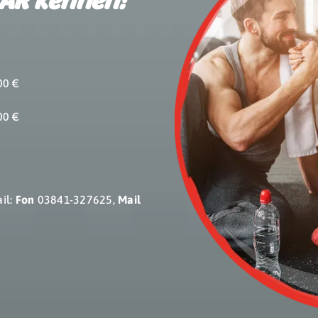
00 €
00 €
il:
Fon
03841-327625,
Mail