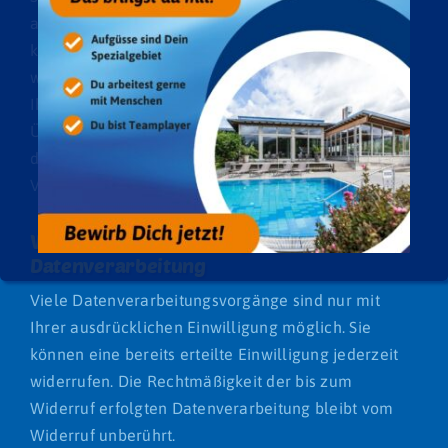
als Betroffener hiergegen gerichtlich vorgehen
könnten. Es kann daher nicht ausgeschlossen
werden, dass US-Behörden (z. B. Geheimdienste)
Ihre auf US-Servern befindlichen Daten zu
Überwachungszwecken verarbeiten, auswerten und
dauerhaft speichern. Wir haben auf diese
Verarbeitungstätigkeiten keinen Einfluss.
Widerruf Ihrer Einwilligung zur
Datenverarbeitung
Viele Datenverarbeitungsvorgänge sind nur mit
Ihrer ausdrücklichen Einwilligung möglich. Sie
können eine bereits erteilte Einwilligung jederzeit
widerrufen. Die Rechtmäßigkeit der bis zum
Widerruf erfolgten Datenverarbeitung bleibt vom
Widerruf unberührt.