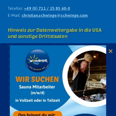
Telefon:
+49 (0) 711 / 25 85 60-0
E-Mail:
christian.schwinge@schwinge.com
Hinweis zur Datenweitergabe in die USA
und sonstige Drittstaaten
Wir verwenden unter anderem Tools von
Unternehmen mit Sitz in den USA oder sonstigen
datenschutzrechtlich nicht sicheren Drittstaaten.
Wenn diese Tools aktiv sind, können Ihre
personenbezogene Daten in diese Drittstaaten
übertragen und dort verarbeitet werden. Wir weisen
darauf hin, dass in diesen Ländern kein mit der EU
vergleichbares Datenschutzniveau garantiert
werden kann. Beispielsweise sind US-Unternehmen
dazu verpflichtet, personenbezogene Daten an
Sicherheitsbehörden herauszugeben, ohne dass Sie