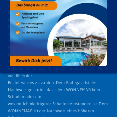
1. Termine für Wellnessanwendungen sind frühzeitig
im Vorfeld zu vereinbaren. Ein Rechtsanspruch auf
Durchführung
besteht nur für bestätigte Termine.
2. Die Absage bestätigter Termine ist mit einer
Vorlauffrist von mindestens 24 Stunden möglich. Im
Falle
kurzfristigerer
Absagen ist für den von WONNEMAR getätigten
Aufwand ein pauschalierter Schadensersatz in Höhe
von 80 % des
Bestellwertes zu zahlen. Dem Badegast ist der
Nachweis gestattet, dass dem WONNEMAR kein
Schaden oder ein
wesentlich niedrigerer Schaden entstanden ist. Dem
WONNEMAR ist der Nachweis eines höheren