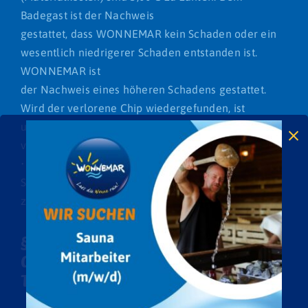
Badegast ist der Nachweis
gestattet, dass WONNEMAR kein Schaden oder ein
wesentlich niedrigerer Schaden entstanden ist.
WONNEMAR ist
der Nachweis eines höheren Schadens gestattet.
Wird der verlorene Chip wiedergefunden, ist
unbeschädigt und wieder
verwendbar, werden die 5,00 € erstattet.
• Der Aufbuchungsbetrag, der über die
Spindnummer ausgelesen werden kann, ist zu
zahlen.
§ 5 Wellnessanwendungen und
Gesundheitsprojekte,
Terminreservierung