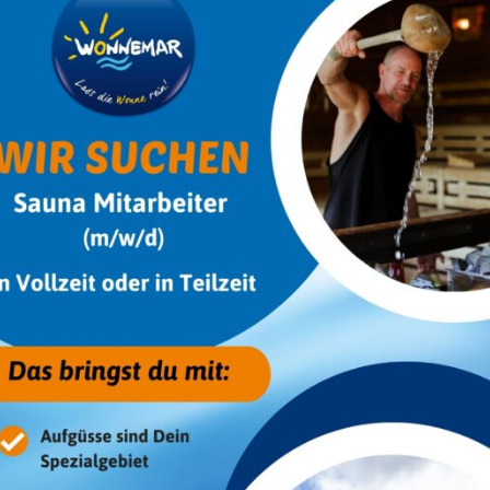
ahrradstellplätze zur Verfügung.
gelöst werden. Den Abriss des Parkscheins anschließend an d
rück.
eraturen