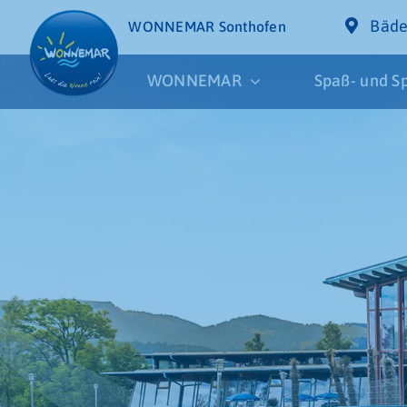
Skip
Bäde
WONNEMAR Sonthofen
to
content
WONNEMAR
Spaß- und S