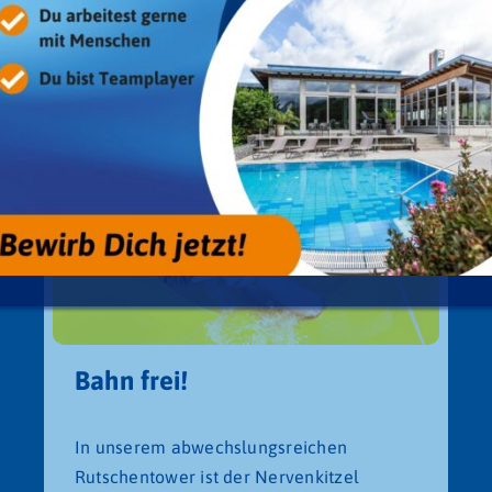
Bahn frei!
In unserem abwechslungsreichen
Rutschentower ist der Nervenkitzel