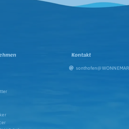
nehmen
Kontakt
sonthofen@WONNEMAR
tter
iker
cer