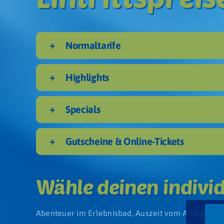
Ebene 2 Platzhalter
Ebene 3 Platzhalter
Normaltarife
Highlights
Specials
Gutscheine & Online-Tickets
Wähle deinen individ
Abenteuer im Erlebnisbad, Auszeit vom Alltag in 