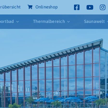
rübersicht
Onlineshop
portbad
Thermalbereich
Saunawelt