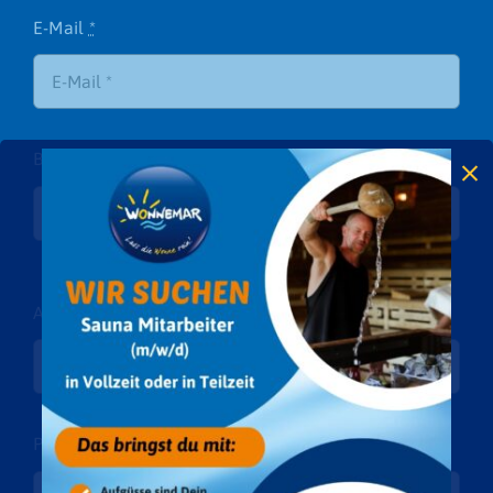
E-Mail
*
Bitte Bad wählen
Ansprechpartner
*
PLZ/Ort