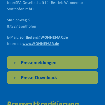
InterSPA Gesellschaft für Betrieb Wonnemar
Sonthofen mbH
Stadionweg 5
87527 Sonthofen
E-Mail:
sonthofen@WONNEMAR.de
Internet:
www.WONNEMAR.de
Ebene 2 Platzhalter
Ebene 3 Platzhalter
Pressemeldungen
Presse-Downloads
Presseakkreditierung