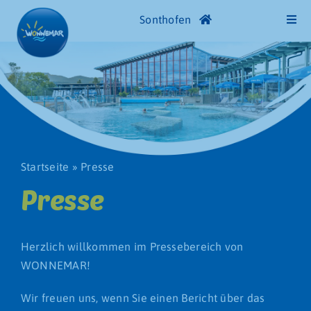
Skip
Sonthofen
Togg
to
Navi
content
Bäderübersicht
WONNEMAR Sonthofen
Spaß- und Sportbad
Startseite
»
Presse
Presse
Thermalbereich
Saunawelt
Herzlich willkommen im Pressebereich von
WONNEMAR!
SPA
Wir freuen uns, wenn Sie einen Bericht über das