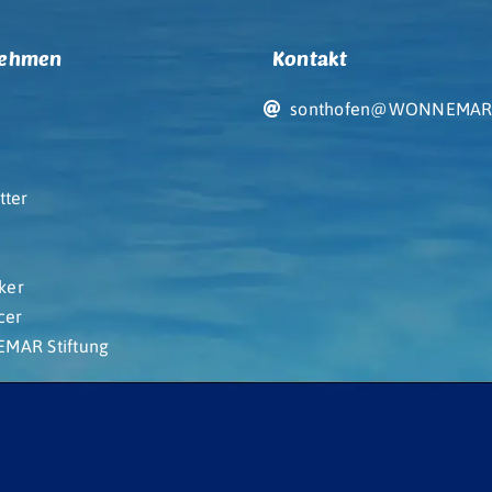
nehmen
Kontakt
sonthofen@WONNEMAR
tter
iker
cer
AR Stiftung