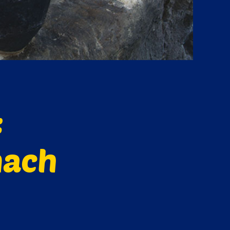
:
nach