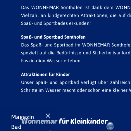
Das WONNEMAR Sonthofen ist dank dem WONNILAND
Vielzahl an kindgerechten Attraktionen, die auf
Spaß- und Sportbades erkunden!
Spaß- und Sportbad Sonthofen
Das Spaß- und Sportbad im WONNEMAR Sonthofen ist
speziell auf die Bedürfnisse und Sicherheitsanfo
Faszination Wasser erleben.
Attraktionen für Kinder
Unser Spaß- und Sportbad verfügt über zahlreiche
Schritte im Wasser macht oder schon eine kleiner Wa
Magazin
Ebene 2 Platzhalter
Ebene 3 Platzhalter
Wonnemar für Kleinkinder
Bad