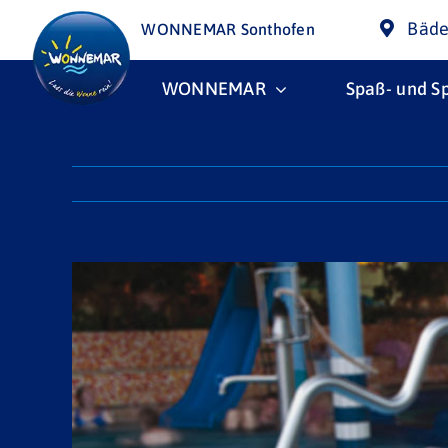
Skip
Bäde
WONNEMAR Sonthofen
to
content
WONNEMAR
Spaß- und S
View
Larger
Image