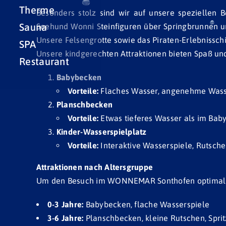
Therme
Besonders stolz sind wir auf unsere speziellen B
Sauna
Seehund Wonni Steinfiguren über Springbrunnen u
Unsere Felsengrotte sowie das Piraten-Erlebnissch
SPA
Unsere kindgerechten Attraktionen bieten Spaß und
Restaurant
Babybecken
Vorteile:
Flaches Wasser, angenehme Wasser
Planschbecken
Vorteile:
Etwas tieferes Wasser als im Baby
Kinder-Wasserspielplatz
Vorteile:
Interaktive Wasserspiele, Rutsche
Attraktionen nach Altersgruppe
Um den Besuch im WONNEMAR Sonthofen optimal zu g
0-3 Jahre:
Babybecken, flache Wasserspiele
3-6 Jahre:
Planschbecken, kleine Rutschen, Sprit