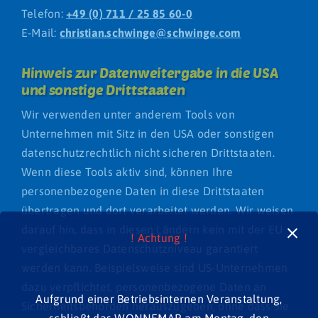
Telefon:
+49 (0) 711 / 25 85 60-0
E-Mail:
christian.schwinge@schwinge.com
Hinweis zur Datenweitergabe in die USA
und sonstige Drittstaaten
Wir verwenden unter anderem Tools von
Unternehmen mit Sitz in den USA oder sonstigen
datenschutzrechtlich nicht sicheren Drittstaaten.
Wenn diese Tools aktiv sind, können Ihre
personenbezogene Daten in diese Drittstaaten
übertragen und dort verarbeitet werden. Wir weisen
darauf hin, dass in diesen Ländern kein mit der EU
! Achtung !
vergleichbares Datenschutzniveau garantiert
werden kann. Beispielsweise sind US-Unternehmen
dazu verpflichtet, personenbezogene Daten an
Aufgrund einer Betriebsinternen Veranstaltung,
Sicherheitsbehörden herauszugeben, ohne dass Sie
schließt das WONNEMAR am Montag, den