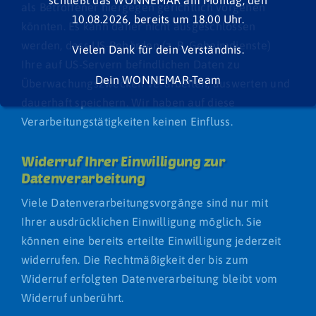
als Betroffener hiergegen gerichtlich vorgehen
10.08.2026, bereits um 18.00 Uhr.
könnten. Es kann daher nicht ausgeschlossen
werden, dass US-Behörden (z. B. Geheimdienste)
Vielen Dank für dein Verständnis.
Ihre auf US-Servern befindlichen Daten zu
Dein WONNEMAR-Team
Überwachungszwecken verarbeiten, auswerten und
dauerhaft speichern. Wir haben auf diese
Verarbeitungstätigkeiten keinen Einfluss.
Widerruf Ihrer Einwilligung zur
Datenverarbeitung
Viele Datenverarbeitungsvorgänge sind nur mit
Ihrer ausdrücklichen Einwilligung möglich. Sie
können eine bereits erteilte Einwilligung jederzeit
widerrufen. Die Rechtmäßigkeit der bis zum
Widerruf erfolgten Datenverarbeitung bleibt vom
Widerruf unberührt.