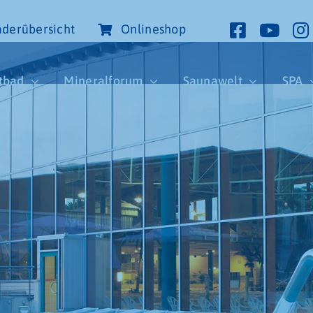
derübersicht
Onlineshop
tbad
Mineralforum
Saunawelt
SPA