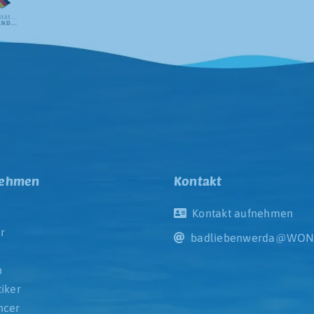
nehmen
Kontakt
Kontakt aufnehmen
r
badliebenwerda@WON
e
n
tiker
ncer