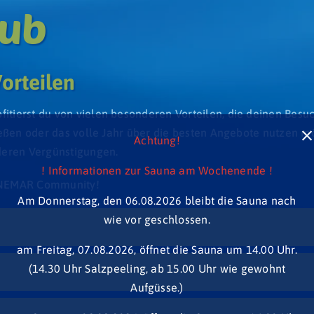
ub
orteilen
ierst du von vielen besonderen Vorteilen, die deinen Besu
ießen oder das volle Jahr über die besten Angebote nutzen 
Achtung!
deren Vergünstigungen.
! Informationen zur Sauna am Wochenende !
NNEMAR Community!
Am Donnerstag, den 06.08.2026 bleibt die Sauna nach
wie vor geschlossen.
am Freitag, 07.08.2026, öffnet die Sauna um 14.00 Uhr.
(14.30 Uhr Salzpeeling, ab 15.00 Uhr wie gewohnt
Aufgüsse.)