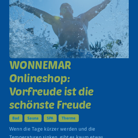
WONNEMAR
Onlineshop:
Vorfreude ist die
schönste Freude
Bad
,
Sauna
,
SPA
,
Therme
Wenn die Tage kürzer werden und die
Temperaturen sinken, gibt es kaum etwas