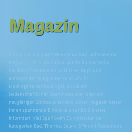
Restaurant
Magazin
Fitness Club
Entdecken Sie unser Wonnemar Bad Liebenwerda
Magazin – Ihre ultimative Quelle für wertvolle
Insider-Informationen, exklusive Tipps und
aufregende Neuigkeiten rund um Ihr
Lieblingsfreizeitbad! Egal, ob Sie ein
leidenschaftlicher Stammbesucher oder ein
neugieriger Erstbesucher sind, unser Magazin bietet
Ihnen spannende Einblicke und hält Sie stets
informiert. Viel Spaß beim Durchforsten der
Kategorien Bad, Therme, Sauna, SPA und Restaurant.