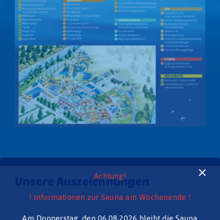
Restaurant
Fitness Club
Achtung!
Unsere Auszeichnungen
! Informationen zur Sauna am Wochenende !
Am Donnerstag, den 06.08.2026 bleibt die Sauna