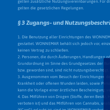
gelten zusätzliche Nutzungsvereinbarungen. Für di
gelten die gesetzlichen Regelungen.
§ 3 Zugangs- und Nutzungsbeschr
1. Die Benutzung aller Einrichtungen des WONNE
gestattet. WONNEMAR behält sich jedoch vor, ein
keinen Vertrag zu schließen.
2. Personen, die durch Äußerungen, Handlungen ode
Grundordnung im Sinne des Grundgesetzes der B
bzw. geworden sind, sind nicht nutzungsberechtigt.
3. Ausgenommen vom Besuch der Einrichtungen de
Krankheit oder offenen Wunden leiden, sowie Person
kann die Vorlage einer ärztlichen Bescheinigung v
4. Das Mitführen von Drogen (Stoffe, deren Besitz
verboten ist) und das Mitführen von Cannabis, un
(KCanG) erlaubt ist, sind im WONNEMAR verboten.