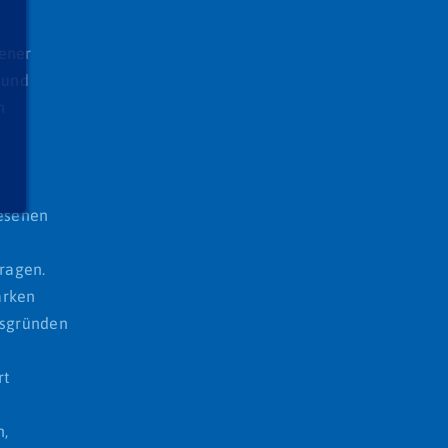
sener
 und
h
iesenen
ragen.
arken
itsgründen
rt
n,