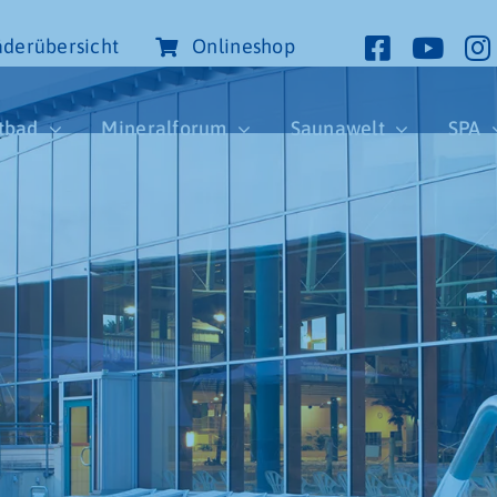
derübersicht
Onlineshop
tbad
Mineralforum
Saunawelt
SPA