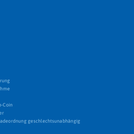
erung
nahme
p-Coin
er
und Badeordnung geschlechtsunabhängig