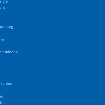
r die
cht.
vorzulegen.
dem
tstandenen
 zahlen.
eis
ist