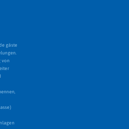
de gäste
elungen.
g von
eiter
d
nennen,
Kasse)
anlagen