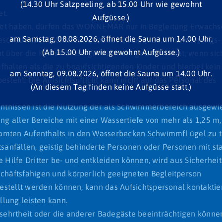
(14.30 Uhr Salzpeeling, ab 15.00 Uhr wie gewohnt
et.
Aufgüsse.)
lendet haben, dürfen das WONNEMAR nur in Begleitung Erwach
am Samstag, 08.08.2026, öffnet die Sauna um 14.00 Uhr.
unbeschadet der WONNEMAR betreffenden Verkehrssicherungs-
(Ab 15.00 Uhr wie gewohnt Aufgüsse.)
ht über die Kinder. Diese gilt als nicht gewährleistet, wenn sic
fhalten als die zu beaufsichtigenden Kinder und hierbei kein
am Sonntag, 09.08.2026, öffnet die Sauna um 14.00 Uhr.
esteht. Die Aufsichtspflicht kann nicht auf das Personal des
(An diesem Tag finden keine Aufgüsse statt.)
ntnissen ist die Nutzung der als Schwimmerbereich ausgew
g aller Bereiche mit einer Wassertiefe von mehr als 1,25 m,
samten Aufenthalts in den Wasserbecken Schwimmfl ügel zu t
anfällen, geistig behinderte Personen oder Personen mit st
e Hilfe Dritter be- und entkleiden können, wird aus Sicherhe
schäftsfähigen und körperlich geeigneten Begleitperson
gestellt werden können, kann das Aufsichtspersonal kontaktie
lung leisten kann.
rsehrtheit oder die anderer Badegäste beeinträchtigen könne