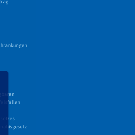
trag
schränkungen
gbaren
felsfällen
esetzes
nnabisgesetz