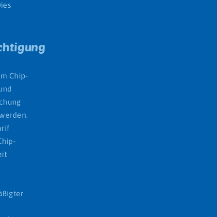
ies
echtigung
em Chip-
 und
uchung
 werden.
rif
Chip-
it
äßigter