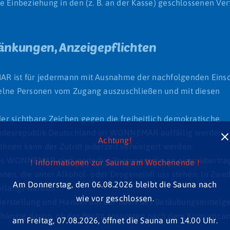
e Einbeziehung in den (z. B. an der Kasse) geschlossenen Ver
änkungen, Anzeigepflichten
MAR ist für jedermann mit Ausnahme der nachfolgenden Ein
zelne Personen vom Zugang auszuschließen und mit diesen
r sichtbare Zeichen gegen die freiheitlich demokratische
undesrepublik Deutschland im WONNEMAR auffällig werden
Achtung!
 Ihnen kann der Zutritt jederzeit verweigert werden.
s WONNEMAR sind weiterhin Personen, die an einer übertra
! Informationen zur Sauna am Wochenende !
en, die unter Alkohol- oder Drogeneinfl uss stehen. In Zwei
Am Donnerstag, den 06.08.2026 bleibt die Sauna nach
erlangt werden.
wie vor geschlossen.
, Herstellung und Handel auf der Basis des Betäubungsmittelg
abhängig davon, ob der Besitz ansonsten nach dem Konsumca
am Freitag, 07.08.2026, öffnet die Sauna um 14.00 Uhr.