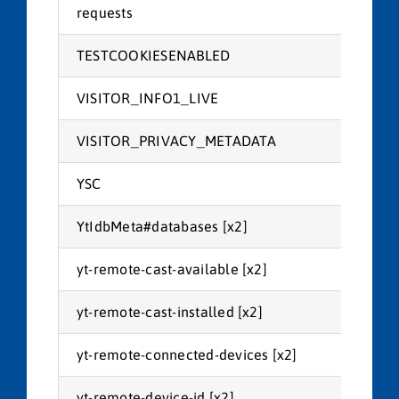
requests
You
TESTCOOKIESENABLED
You
VISITOR_INFO1_LIVE
You
VISITOR_PRIVACY_METADATA
You
YSC
You
YtIdbMeta#databases [x2]
You
yt-remote-cast-available [x2]
You
yt-remote-cast-installed [x2]
You
yt-remote-connected-devices [x2]
You
yt-remote-device-id [x2]
You