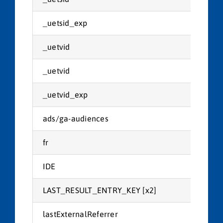
_uetsid_exp
Mic
_uetvid
Mic
_uetvid
Mic
_uetvid_exp
Mic
ads/ga-audiences
Goo
fr
Met
IDE
Goo
LAST_RESULT_ENTRY_KEY [x2]
You
lastExternalReferrer
Met