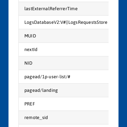
lastExternalReferrerTime
Met
LogsDatabaseV2:V#||LogsRequestsStore
You
MUID
Mic
nextId
You
NID
Goo
pagead/1p-user-list/#
Goo
pagead/landing
Goo
PREF
Goo
remote_sid
You