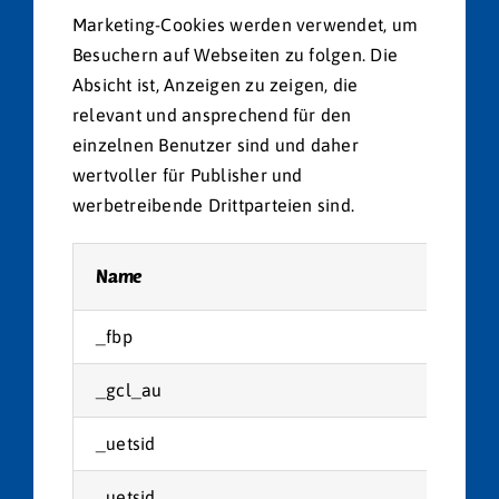
Marketing-Cookies werden verwendet, um
Besuchern auf Webseiten zu folgen. Die
Absicht ist, Anzeigen zu zeigen, die
relevant und ansprechend für den
einzelnen Benutzer sind und daher
wertvoller für Publisher und
werbetreibende Drittparteien sind.
Name
Anb
_fbp
Met
_gcl_au
Goo
_uetsid
Mic
_uetsid
Mic