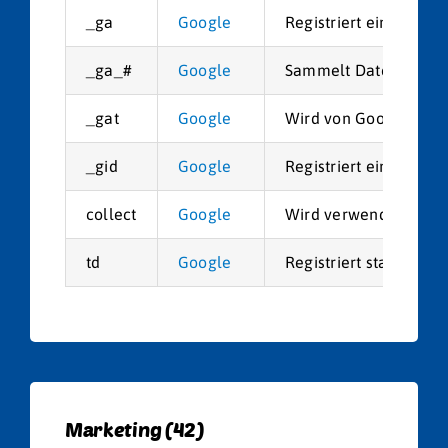
_ga
Google
Registriert eine einde
_ga_#
Google
Sammelt Daten dazu, w
_gat
Google
Wird von Google Anal
_gid
Google
Registriert eine einde
collect
Google
Wird verwendet, um Da
td
Google
Registriert statistis
Marketing (42)