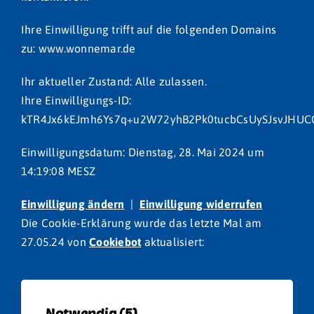
Ihre Einwilligung trifft auf die folgenden Domains
zu: www.wonnemar.de
Ihr aktueller Zustand: Alle zulassen.
Ihre Einwilligungs-ID:
kTR4Jx6kEJmh6Ys7q+u2W72yhB2Pk0tucbCsUySJsvJHUC
Einwilligungsdatum:
Dienstag, 28. Mai 2024 um
14:19:08 MESZ
Einwilligung ändern
|
Einwilligung widerrufen
Die Cookie-Erklärung wurde das letzte Mal am
27.05.24 von
Cookiebot
aktualisiert:
Notwendig (5)
Ebene 2 Platzhalter