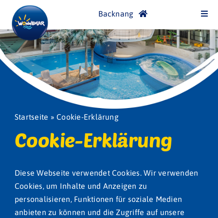
Skip
Backnang
Togg
to
Navi
content
WONNEMAR
Familienbad
Saunawelt
Startseite
»
Cookie-Erklärung
Cookie-Erklärung
SPA-Termine reservieren
Restaurant
Diese Webseite verwendet Cookies. Wir verwenden
Cookies, um Inhalte und Anzeigen zu
personalisieren, Funktionen für soziale Medien
Freibad
anbieten zu können und die Zugriffe auf unsere