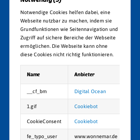
Notwendige Cookies helfen dabei, eine
Webseite nutzbar zu machen, indem sie
Grundfunktionen wie Seitennavigation und
Zugriff auf sichere Bereiche der Webseite
ermöglichen. Die Webseite kann ohne
diese Cookies nicht richtig funktionieren.
Name
Anbieter
Zwe
__cf_bm
Digital Ocean
Dies
1.gif
Cookiebot
Wir
CookieConsent
Cookiebot
Spe
fe_typo_user
www.wonnemar.de
Behä