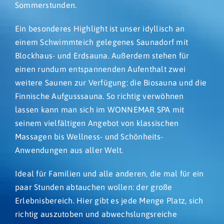
Sommerstunden.
Ein besonderes Highlight ist unser idyllisch an
einem Schwimmteich gelegenes Saunadorf mit
Blockhaus- und Erdsauna. Außerdem stehen für
einen rundum entspannenden Aufenthalt zwei
weitere Saunen zur Verfügung: die Biosauna und die
Finnische Aufgusssauna. So richtig verwöhnen
lassen kann man sich im WONNEMAR SPA mit
seinem vielfältigen Angebot von klassischen
Massagen bis Wellness- und Schönheits-
Anwendungen aus aller Welt.
Ideal für Familien und alle anderen, die mal für ein
paar Stunden abtauchen wollen: der große
Erlebnisbereich. Hier gibt es jede Menge Platz, sich
richtig auszutoben und abwechslungsreiche