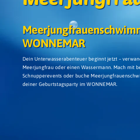
Meerjungfrauenschwim
Ebene 2 Platzhalter
WONNEMAR
Dein Unterwasserabenteuer beginnt jetzt – verwand
Meerjungfrau oder einen Wassermann. Mach mit b
Schnupperevents oder buche Meerjungfrauenschwi
deiner Geburtstagsparty im WONNEMAR.