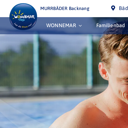
Skip
Bäd
MURRBÄDER Backnang
to
content
WONNEMAR
Familienbad