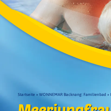
Startseite
»
WONNEMAR Backnang: Familienbad
»
Meerjungfra