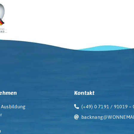
nehmen
Kontakt
 Ausbildung
(+49) 0 7191 / 91019 – 
r
backnang@WONNEMAR
e
n