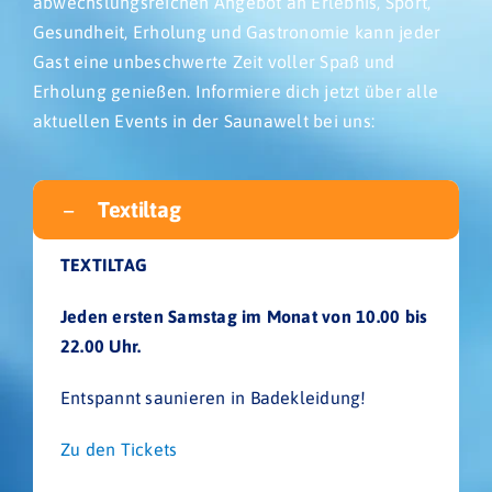
abwechslungsreichen Angebot an Erlebnis, Sport,
Gesundheit, Erholung und Gastronomie kann jeder
Gast eine unbeschwerte Zeit voller Spaß und
Erholung genießen. Informiere dich jetzt über alle
aktuellen Events in der Saunawelt bei uns:
Ebene 2 Platzhalter
Ebene 3 Platzhalter
Textiltag
TEXTILTAG
Jeden ersten Samstag im Monat von 10.00 bis
22.00 Uhr.
Entspannt saunieren in Badekleidung!
Zu den Tickets