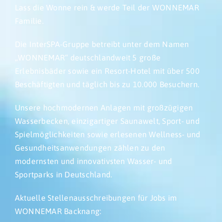
Lass die Wonne rein & werde Teil der WONNEMAR
Familie.
Die InterSPA-Gruppe betreibt unter dem Namen
„WONNEMAR“ deutschlandweit 5 große
Erlebnisbäder sowie ein Resort-Hotel mit über 500
Beschäftigten und täglich bis zu 10.000 Besuchern.
Unsere hochmodernen Anlagen mit großzügigen
Wasserbecken, einzigartiger Saunawelt, Sport- und
Spielmöglichkeiten sowie erlesenen Wellness- und
Gesundheitsanwendungen zählen zu den
modernsten und innovativsten Wasser- und
Sportparks in Deutschland.
Aktuelle Stellenausschreibungen für Jobs im
WONNEMAR Backnang: