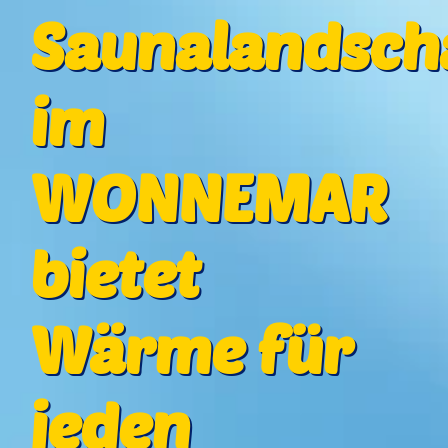
Saunalandsch
im
WONNEMAR
bietet
Wärme für
jeden