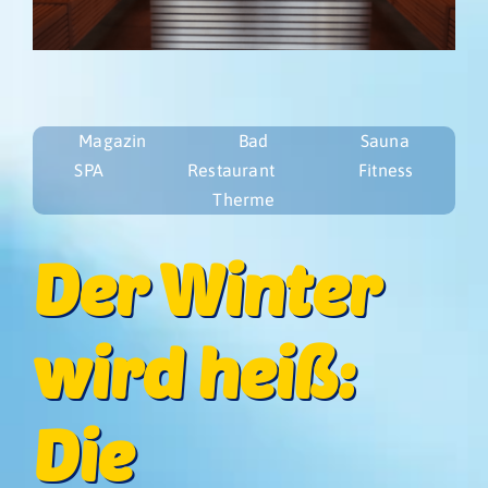
Restaurant
Fitness Club
Magazin
Bad
Sauna
SPA
Restaurant
Fitness
Therme
Der Winter
wird heiß:
Die