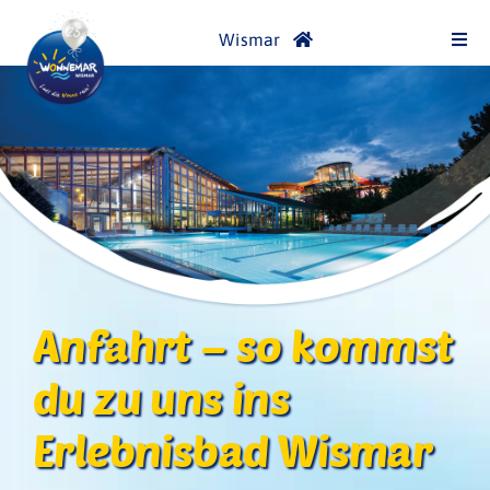
Skip
Wismar
to
Togg
Navi
content
Bäderübersicht
WONNEMAR
Spaß- und Sportbad
Thermalbereich
Anfahrt – so kommst
du zu uns ins
Saunawelt
Erlebnisbad Wismar
SPA