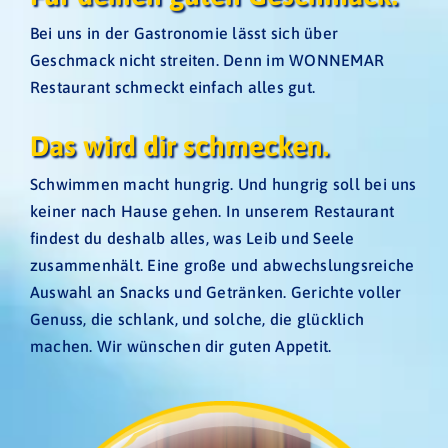
Ebene 2 Platzhalter
Bei uns in der Gastronomie lässt sich über
Restaurant
Geschmack nicht streiten. Denn im WONNEMAR
Restaurant schmeckt einfach alles gut.
Fitness Club
Das wird dir schmecken.
BOWLS
Schwimmen macht hungrig. Und hungrig soll bei uns
keiner nach Hause gehen. In unserem Restaurant
findest du deshalb alles, was Leib und Seele
zusammenhält. Eine große und abwechslungsreiche
Auswahl an Snacks und Getränken. Gerichte voller
Genuss, die schlank, und solche, die glücklich
machen. Wir wünschen dir guten Appetit.