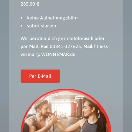
285,00 €
keine Aufnahmegebühr
sofort starten
Wir beraten dich gern telefonisch oder
per Mail:
Fon
03841-327625,
Mail
fitness-
wismar@WONNEMAR.de
Ebene 4 Platzhalter
Ebene 5 Platzhalter
Per E-Mail