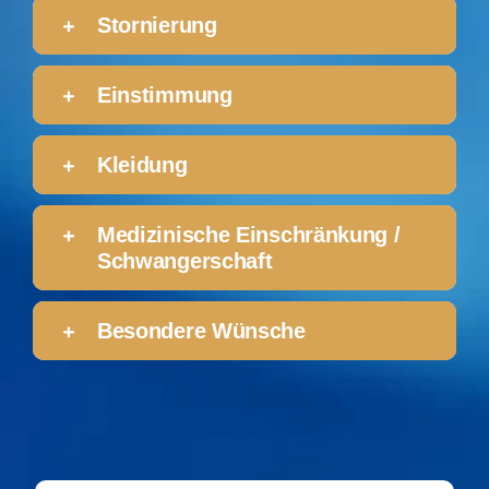
Stornierung
Einstimmung
Kleidung
Medizinische Einschränkung /
Schwangerschaft
Besondere Wünsche