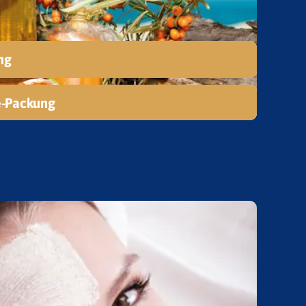
ng
-Packung