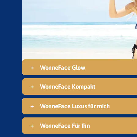
Ebene 3 Platzhalter
WonneFace Glow
WonneFace Kompakt
WonneFace Luxus für mich
WonneFace Für Ihn