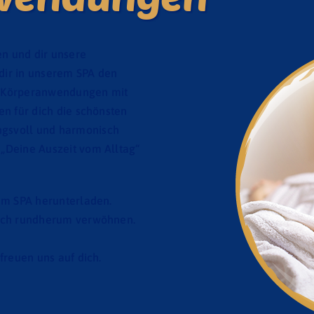
en und dir unsere
dir in unserem SPA den
d Körperanwendungen mit
en für dich die schönsten
gsvoll und harmonisch
„Deine Auszeit vom Alltag“
im SPA herunterladen.
dich rundherum verwöhnen.
freuen uns auf dich.