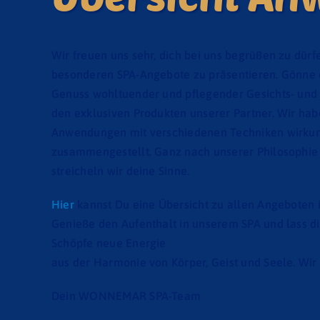
Wir freuen uns sehr, dich bei uns begrüßen zu dürf
besonderen SPA-Angebote zu präsentieren. Gönne 
Genuss wohltuender und pflegender Gesichts- un
den exklusiven Produkten unserer Partner. Wir hab
Anwendungen mit verschiedenen Techniken wirkun
zusammengestellt. Ganz nach unserer Philosophie 
streicheln wir deine Sinne.
Hier
kannst Du eine Übersicht zu allen Angeboten 
Genieße den Aufenthalt in unserem SPA und lass 
Schöpfe neue Energie
aus der Harmonie von Körper, Geist und Seele. Wir 
Dein WONNEMAR SPA-Team