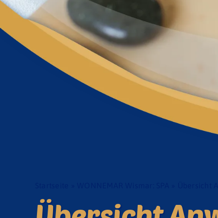
Startseite
»
WONNEMAR Wismar: SPA
»
Übersicht
Übersicht A